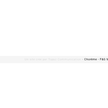
Un site crée par
Topaz Communication
-
Chorème - F&G 