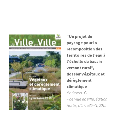
“Un projet de
paysage pour la
recomposition des
territoires de l’eau à
l’échelle du bassin
versant rural”,
dossier Végétaux et
dérèglement
climatique
Morisseau G.
– de Ville en Ville, édition
Hortis, n°57, p36-41, 2015
–