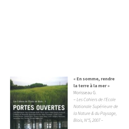
« En somme, rendre
la terre à la mer »
Morisseau G.
–
Les Cahiers de l’Ecole
Nationale Supérieure de
la Nature & du Paysage,
Blois, N°5, 2007 –