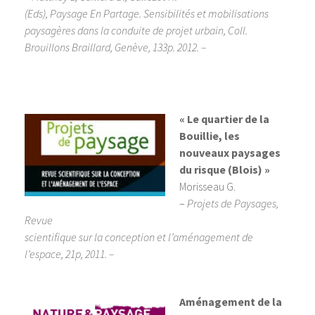
(Eds), Paysage En Partage. Sensibilités et mobilisations
paysagères dans la conduite de projet urbain, Coll.
Brouillons Braillard, Genève, 133p. 2012. –
« Le quartier de la
Bouillie, les
nouveaux paysages
du risque (Blois) »
Morisseau G.
–
Projets de Paysages,
Revue
scientifique sur la conception et l’aménagement de
l’espace, 21p, 2011. –
Aménagement de la