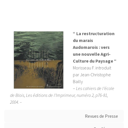
“ La restructuration
du marais
Audomarois : vers
une nouvelle Agri-
Culture du Paysage “
Morisseau F. introduit
par Jean-Christophe
Bailly
–
Les cahiers de l’école
de Blois, Les éditions de l’Imprimeur, numéro 2, p76-81,
2004. –
Revues de Presse