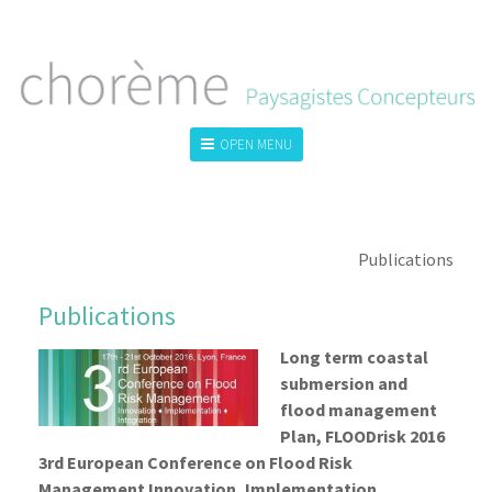
OPEN MENU
LA PHILOSOPHIE
L'ÉQUIPE
COMMUNICATION
Publications
Publications
Long term coastal
submersion and
flood management
Plan, FLOODrisk 2016
3rd European Conference on Flood Risk
Management Innovation, Implementation,