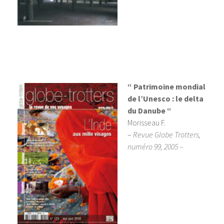
“ Patrimoine mondial
de l’Unesco : le delta
du Danube “
Morisseau F.
–
Revue Globe Trotters,
numéro 99, 2005 –