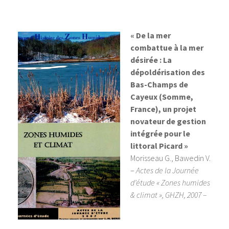
« De la mer
combattue à la mer
désirée : La
dépoldérisation des
Bas-Champs de
Cayeux (Somme,
France), un projet
novateur de gestion
intégrée pour le
littoral Picard »
Morisseau G., Bawedin V.
–
Actes de la Journée
d’étude « Zones humides
& climat », GHZH, 2007 –