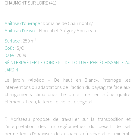
CHAUMONT SUR LOIRE (41)
Maîtrise d’ouvrage
:
Domaine de Chaumont s/ L.
Maîtrise d’œuvre
:
Florent et Grégory Morisseau
Surface
:
250 m²
Coût
:
S/O
Date
:
2009
RÉINTERPRÉTER LE CONCEPT DE TOITURE RÉFLÉCHISSANTE AU
JARDIN
Le jardin «Albédo – De haut en Blanc», interroge les
interventions ou adaptations de l’action du paysagiste face aux
changements climatiques. Le projet met en scène quatre
éléments : l’eau, la terre, le ciel et le végétal.
F. Morisseau propose de travailler sur la transposition et
l’interprétation des micro-géométries du désert de sel
permettent d’organiser des espaces où végétal et minéral,