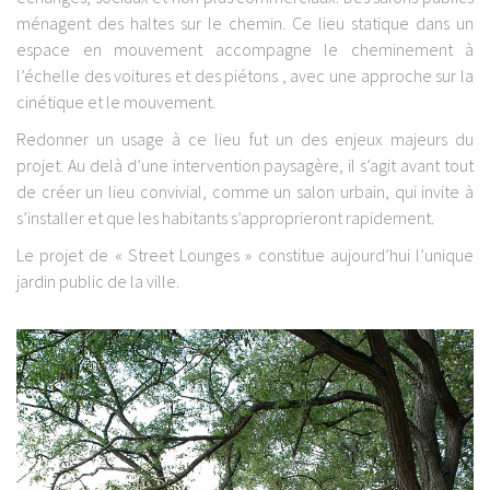
ménagent des haltes sur le chemin. Ce lieu statique dans un
espace en mouvement accompagne le cheminement à
l’échelle des voitures et des piétons , avec une approche sur la
cinétique et le mouvement.
Redonner un usage à ce lieu fut un des enjeux majeurs du
projet. Au delà d’une intervention paysagère, il s’agit avant tout
de créer un lieu convivial, comme un salon urbain, qui invite à
s’installer et que les habitants s’approprieront rapidement.
Le projet de « Street Lounges » constitue aujourd’hui l’unique
jardin public de la ville.