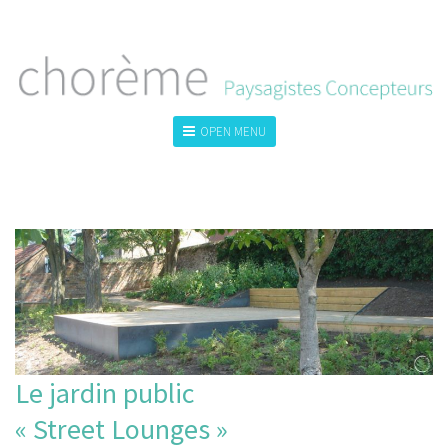
OPEN MENU
TOUS
LA VILLE
LE GRAND PAYSAGE
LE JARDIN
Le jardin public
« Street Lounges »