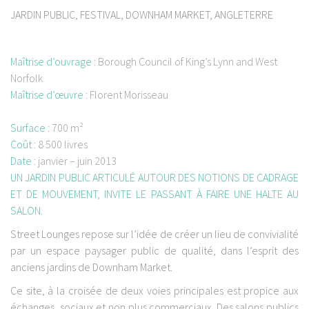
JARDIN PUBLIC, FESTIVAL, DOWNHAM MARKET, ANGLETERRE
Maîtrise d’ouvrage
:
Borough Council of King’s Lynn and West
Norfolk
Maîtrise d’œuvre
:
Florent Morisseau
Surface
:
700 m²
Coût
:
8 500 livres
Date
:
janvier – juin 2013
UN JARDIN PUBLIC ARTICULÉ AUTOUR DES NOTIONS DE CADRAGE
ET DE MOUVEMENT, INVITE LE PASSANT À FAIRE UNE HALTE AU
SALON.
Street Lounges repose sur l’idée de créer un lieu de convivialité
par un espace paysager public de qualité, dans l’esprit des
anciens jardins de Downham Market.
Ce site, à la croisée de deux voies principales est propice aux
échanges, sociaux et non plus commerciaux. Des salons publics