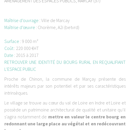
AMENAGEMENT DES ESPACES PUBLICS, MARCAY (37)
Maîtrise d’ouvrage
:
Ville de Marcay
Maîtrise d’œuvre
:
Chorème, A2i (betvrd)
Surface
:
9 000 m²
Coût
:
220 000 €HT
Date
:
2015 à 2017
RETROUVER UNE IDENTITÉ DU BOURG RURAL EN REQUALIFIANT
L’ESPACE PUBLIC
Proche de Chinon, la commune de Marçay présente des
intérêts majeurs par son potentiel et par ses caractéristiques
intrinsèques.
Le village se trouve au cœur du val de Loire en Indre et Loire et
possède un patrimoine architectural de qualité et unitaire qu’il
s’agira notamment de
mettre en valeur le centre bourg en
redonnant une large place au végétal et en redécouvrant