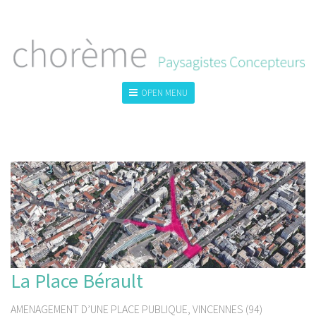
OPEN MENU
TOUS
LA VILLE
LE GRAND PAYSAGE
LE JARDIN
La Place Bérault
AMENAGEMENT D’UNE PLACE PUBLIQUE, VINCENNES (94)