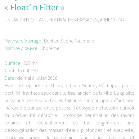
« Float’ n Filter »
UN JARDIN FLOTTANT, FESTIVAL DES PAYSAGES, ANNECY (74)
Maîtrise d’ouvrage
:
Bonlieu Scène Nationale
Maîtrise d’œuvre
:
Chorème
Surface
: 2
00 m²
Coût
:
15 000 €HT
Date
:
de mai à juillet 2016
Avant de rejoindre le Thiou, le Lac d’Annecy s’échappe par le
port, infiltrant ses eaux dans le tissu ancien de la ville. La qualité
cristalline de l’eau du Lac en fait aussi son principal défaut. Son
incroyable transparence pèse sur l’écosystème lacustre qui voit
sa biodiversité décroître : profonde pénétration des rayons
solaires et réchauffement du lac engendrent une
désoxygénation des masses d’eaux profondes ; et avec elle,
l’appauvrissement du patrimoine faunistique, floristique et